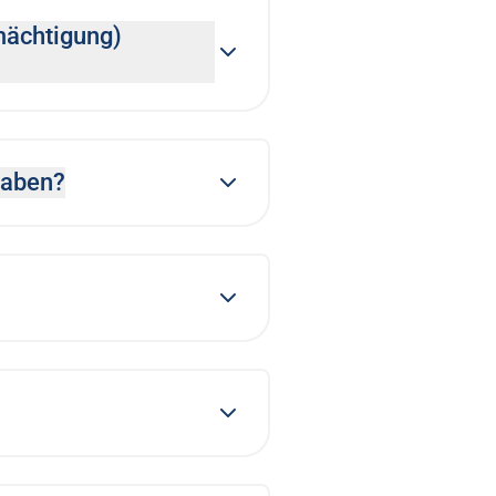
mächtigung)
haben?