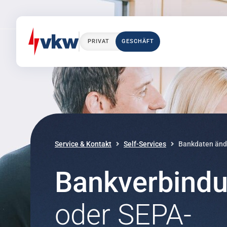
PRIVAT
GESCHÄFT
Direkt zum Inhalt
Direkt zur Navigation
Service & Kontakt
Self-Services
Bankdaten änd
Bankverbindu
oder SEPA-