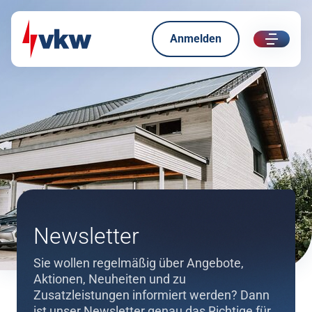
Anmelden
ui.nav.
Direkt zum Inhalt
Direkt zur Navigation
Newsletter
Sie wollen regelmäßig über Angebote,
Aktionen, Neuheiten und zu
Zusatzleistungen informiert werden? Dann
ist unser Newsletter genau das Richtige für