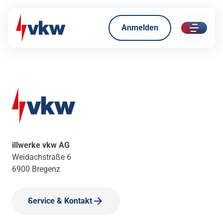
Anmelden
ui.nav.
Direkt zum Inhalt
Direkt zur Navigation
illwerke vkw AG
Weidachstraße 6
6900 Bregenz
Service & Kontakt