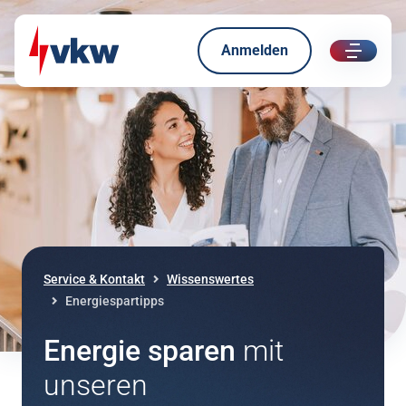
Anmelden
ui.nav.
Direkt zum Inhalt
Direkt zur Navigation
Service & Kontakt
Wissenswertes
Energiespartipps
Energie sparen
mit
unseren