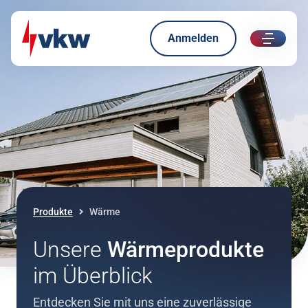
Anmelden
ui.nav.
Direkt zum Inhalt
Direkt zur Navigation
Produkte
Wärme
Unsere
Wärmeprodukte
im Überblick
Entdecken Sie mit uns eine zuverlässige