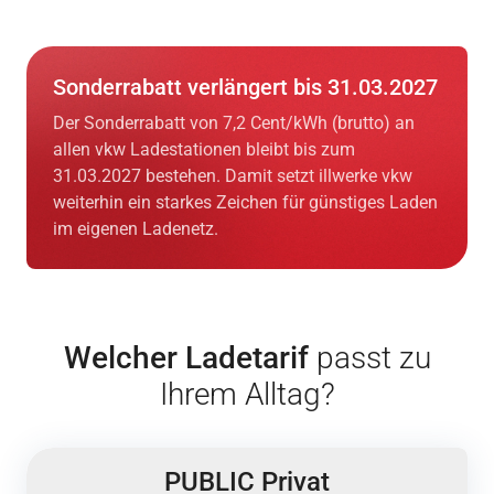
Sonderrabatt verlängert bis 31.03.2027
Der Sonderrabatt von 7,2 Cent/kWh (brutto) an
allen vkw Ladestationen bleibt bis zum
31.03.2027 bestehen. Damit setzt illwerke vkw
weiterhin ein starkes Zeichen für günstiges Laden
im eigenen Ladenetz.
Welcher Ladetarif
passt zu
Ihrem Alltag?
PUBLIC Privat