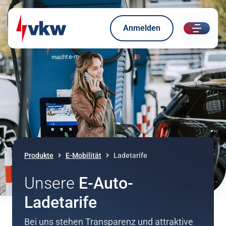
Anmelden
ui.nav.
Direkt zum Inhalt
Direkt zur Navigation
Produkte
E-Mobilität
Ladetarife
Unsere
E-Auto-
Ladetarife
Bei uns stehen Transparenz und attraktive