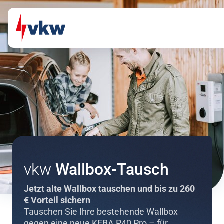
Direkt zum Inhalt
Direkt zur Navigation
vkw
Wallbox-Tausch
Jetzt alte Wallbox tauschen und bis zu 260
€ Vorteil sichern
Tauschen Sie Ihre bestehende Wallbox
gegen eine neue KEBA P40 Pro – für