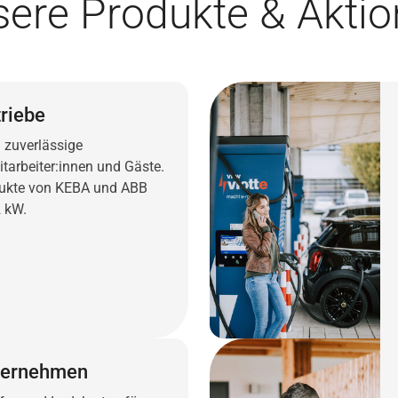
ere Produkte & Akti
triebe
 zuverlässige
tarbeiter:innen und Gäste.
odukte von KEBA und ABB
2 kW.
nternehmen