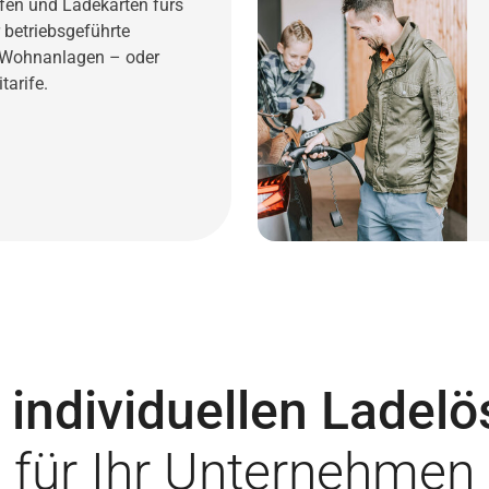
fen und Ladekarten fürs
r betriebsgeführte
e Wohnanlagen – oder
tarife.
e
individuellen Ladel
für Ihr Unternehmen