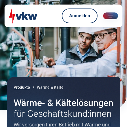
Anmelden
ui.nav.
Direkt zum Inhalt
Direkt zur Navigation
Produkte
Wärme & Kälte
Wärme- & Kältelösungen
für Geschäftskund:innen
Wir versorgen Ihren Betrieb mit Wärme und