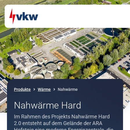
Direkt zum Inhalt
Direkt zur Navigation
Produkte
Wärme
Nahwärme
Nahwärme Hard
Im Rahmen des Projekts Nahwärme Hard
2.0 entsteht auf dem Gelände der ARA
Hofsteig eine moderne Energiezentrale, die